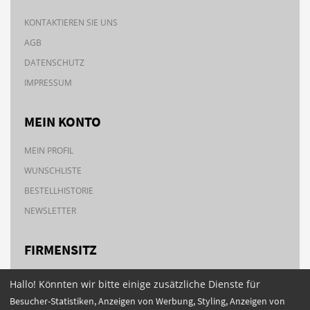
KONTAKTIEREN SIE UNS
AGB
DATENSCHUTZ
IMPRESSUM
MEIN KONTO
MEIN PROFIL
WUNSCHLISTE
BESTELLHISTORIE
NEWSLETTER
FIRMENSITZ
Brudertalstr. 14a
Strasse:
Hallo! Könnten wir bitte einige zusätzliche Dienste für
77933 Lahr
Ort:
Besucher-Statistiken, Anzeigen von Werbung, Styling, Anzeigen von
07821-983979
Telefon: